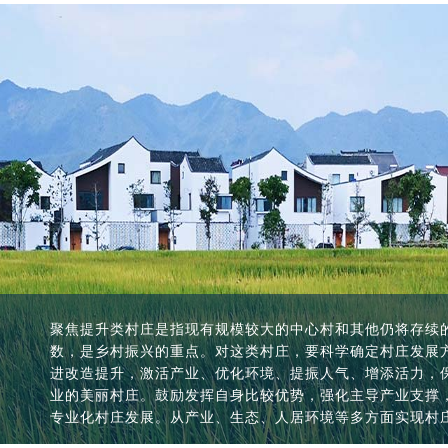
特色保护类村庄是指历史文化名村、传统村落、少数民族特
聚焦提升类村庄是指现有规模较大的中心村和其他仍将存续
搬迁撤并类村庄是指对位于生存条件恶劣、生态环境脆弱、
城郊融合类村庄是城市近郊区以及县城城关镇所在地的村庄
特色保护类村庄是指历史文化名村、传统村落、少数民族特
聚焦提升类村庄是指现有规模较大的中心村和其他仍将存续
然历史文化特色资源丰富的村庄，是彰显和传承中华优秀传
数，是乡村振兴的重点。对这类村庄，要科学确定村庄发展
重大项目建设需要搬迁的村庄，以及人口流失特别严重的村
也有向城市转型的条件。综合考虑工业化、城镇化和村庄自
然历史文化特色资源丰富的村庄，是彰显和传承中华优秀传
数，是乡村振兴的重点。对这类村庄，要科学确定村庄发展
统筹保护、利用与发展的关系，努力保持村庄的完整性、真
进改造提升，激活产业、优化环境、提振人气、增添活力，
宜居搬迁、农村集聚发展搬迁等方式，实施村庄搬迁撤并，
发展、基础设施互联互通、公共服务共建共享，在形态上保
统筹保护、利用与发展的关系，努力保持村庄的完整性、真
进改造提升，激活产业、优化环境、提振人气、增添活力，
传统选址、格局、风貌以及自然和田园景观等整体空间形态
业的美丽村庄。鼓励发挥自身比较优势，强化主导产业支撑
问题。
水平，逐步强化服务城市发展、承接城市功能外溢、满足城
传统选址、格局、风貌以及自然和田园景观等整体空间形态
业的美丽村庄。鼓励发挥自身比较优势，强化主导产业支撑
史建筑、传统民居等传统建筑。
专业化村庄发展。从产业、生态、人居环境等多方面实现村
展提供实践经验。
史建筑、传统民居等传统建筑。
专业化村庄发展。从产业、生态、人居环境等多方面实现村