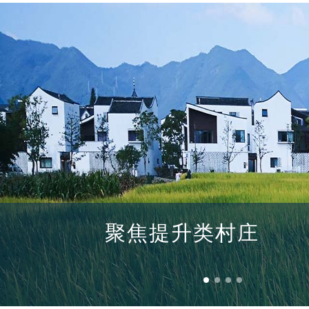
城郊融合类村庄
聚焦提升类村庄
拆迁搬并类村庄
特色保护类村庄
城郊融合类村庄
聚焦提升类村庄