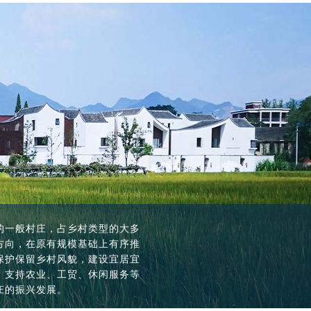
色村寨、特色景观旅游名村等自
的一般村庄，占乡村类型的大多
自然灾害频发等地区的村庄，因
，具备成为城市后花园的优势，
色村寨、特色景观旅游名村等自
的一般村庄，占乡村类型的大多
统文化的重要载体。这类村庄要
方向，在原有规模基础上有序推
庄，可通过易地扶贫搬迁、生态
身发展需要，加快城乡产业融合
统文化的重要载体。这类村庄要
方向，在原有规模基础上有序推
实性和延续性。切实保护村庄的
保护保留乡村风貌，建设宜居宜
统筹解决村民生计、生态保护等
留乡村风貌，在治理上体现城市
实性和延续性。切实保护村庄的
保护保留乡村风貌，建设宜居宜
与环境，全面保护文物古迹、历
，支持农业、工贸、休闲服务等
市消费需求能力，为城乡融合发
与环境，全面保护文物古迹、历
，支持农业、工贸、休闲服务等
庄的振兴发展。
庄的振兴发展。