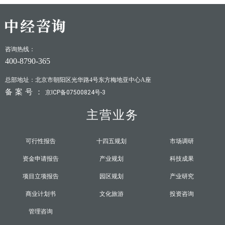
咨询热线：
400-8790-365
总部地址：北京市朝阳区光华路4号东方梅地亚中心A座
备案号：
京ICP备07500824号-3
主营业务
可行性报告
十四五规划
市场调研
资金申请报告
产业规划
科技成果
项目立项报告
园区规划
产业研究
商业计划书
文化旅游
投资咨询
管理咨询