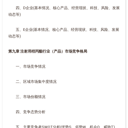
四、D企业(基本情况、核心产品、经营现状、科技、风险、发展
动态等)
五、E企业(基本情况、核心产品、经营现状、科技、风险、发展
动态等)
第九章 注射用棓丙酯行业（产品）市场竞争格局
一、市场竞争情况
二、区域市场集中度情况
三、市场份额情况
四、竞争态势分析
五、主要竞争者SWOT分析(优势S、劣势W、机会O、威胁T)