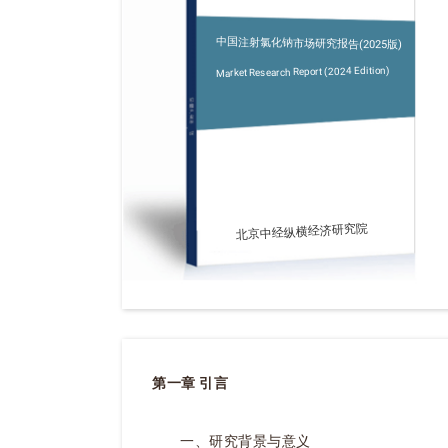
中国注射氯化钠市场研究报告(2025版)
Market Research Report (2024 Edition)
北京中经纵横经济研究院
第一章 引言
一、研究背景与意义