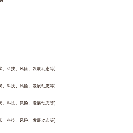
状、科技、风险、发展动态等)
状、科技、风险、发展动态等)
状、科技、风险、发展动态等)
状、科技、风险、发展动态等)