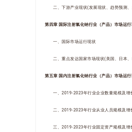
二、下游产业现状(发展现状、趋势预测、
第四章 国际注射氯化钠行业（产品）市场运行
一、国际市场运行现状
二、重点发达国家市场现状(美国、日本、
第五章 国内注射氯化钠行业（产品）市场运行
一、2019-2023年行业企业数量规模及增
二、2019-2023年行业从业人员规模及增
三、2019-2023年行业固定资产规模及增