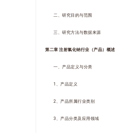
二、研究目的与范围
三、研究方法与数据来源
第二章 注射氯化钠行业（产品）概述
一、产品定义与分类
1、产品定义
2、产品所属行业类别
3、产品分类及应用领域