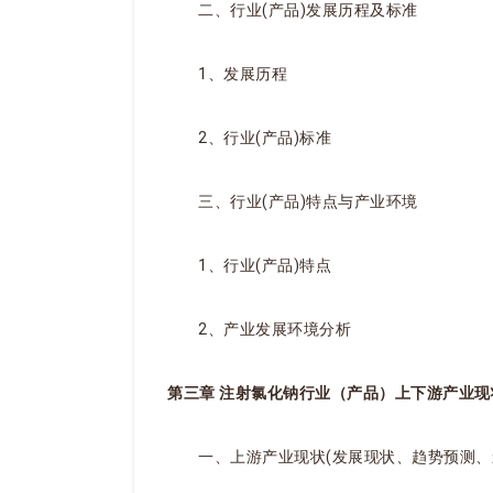
二、行业(产品)发展历程及标准
1、发展历程
2、行业(产品)标准
三、行业(产品)特点与产业环境
1、行业(产品)特点
2、产业发展环境分析
第三章 注射氯化钠行业（产品）上下游产业现
一、上游产业现状(发展现状、趋势预测、