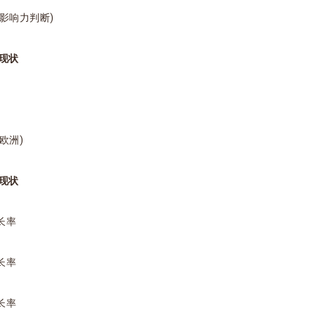
影响力判断)
现状
欧洲)
现状
长率
长率
长率