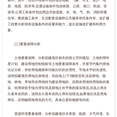
条件。其中，自然环境条件包括地形地貌、气象、水文、泥沙、地
质、地震、防洪等;交通运输条件包括铁路、公路、港口、机场、管
道等;公用工程条件包括周边市政道路、水、电、气、热、消防和通
信等。阐述施工条件、生活配套设施和公共服务依托条件等。改扩建
工程要分析现有设施条件的容量和能力，提出设施改扩建和利用方
案。
(三)要素保障分析
土地要素保障。分析拟建项目相关的国土空间规划、土地利用年
度计划、建设用地控制指标等土地要素保障条件，开展节约集约用地
论证分析，评价用地规模和功能分区的合理性、节地水平的先进性。
说明拟建项目用地总体情况，包括地上(下)物情况等;涉及耕地、园
地、林地、草地等农用地转为建设用地的，说明农用地转用指标的落
实、转用审批手续办理安排及耕地占补平衡的落实情况;涉及占用永
久基本农田的，说明永久基本农田占用补划情况;如果项目涉及用海
用岛，应明确用海用岛的方式、具体位置和规模等内容。
资源环境要素保障。分析拟建项目水资源、能源、大气环境、生