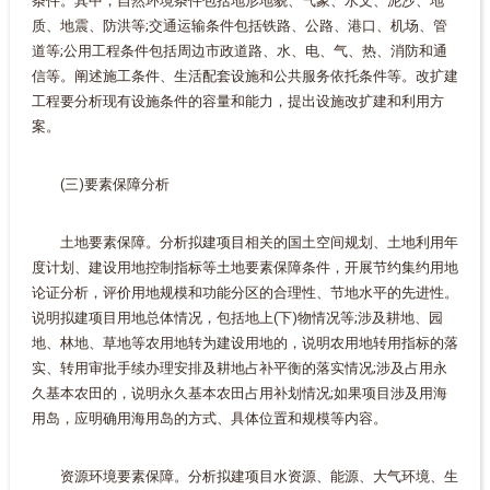
条件。其中，自然环境条件包括地形地貌、气象、水文、泥沙、地
质、地震、防洪等;交通运输条件包括铁路、公路、港口、机场、管
道等;公用工程条件包括周边市政道路、水、电、气、热、消防和通
信等。阐述施工条件、生活配套设施和公共服务依托条件等。改扩建
工程要分析现有设施条件的容量和能力，提出设施改扩建和利用方
案。
(三)要素保障分析
土地要素保障。分析拟建项目相关的国土空间规划、土地利用年
度计划、建设用地控制指标等土地要素保障条件，开展节约集约用地
论证分析，评价用地规模和功能分区的合理性、节地水平的先进性。
说明拟建项目用地总体情况，包括地上(下)物情况等;涉及耕地、园
地、林地、草地等农用地转为建设用地的，说明农用地转用指标的落
实、转用审批手续办理安排及耕地占补平衡的落实情况;涉及占用永
久基本农田的，说明永久基本农田占用补划情况;如果项目涉及用海
用岛，应明确用海用岛的方式、具体位置和规模等内容。
资源环境要素保障。分析拟建项目水资源、能源、大气环境、生