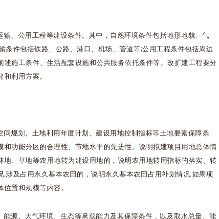
运输、公用工程等建设条件。其中，自然环境条件包括地形地貌、气
输条件包括铁路、公路、港口、机场、管道等;公用工程条件包括周边
阐述施工条件、生活配套设施和公共服务依托条件等。改扩建工程要分
建和利用方案。
空间规划、土地利用年度计划、建设用地控制指标等土地要素保障条
模和功能分区的合理性、节地水平的先进性。说明拟建项目用地总体情
、林地、草地等农用地转为建设用地的，说明农用地转用指标的落实、转
;涉及占用永久基本农田的，说明永久基本农田占用补划情况;如果项
体位置和规模等内容。
、能源、大气环境、生态等承载能力及其保障条件，以及取水总量、能