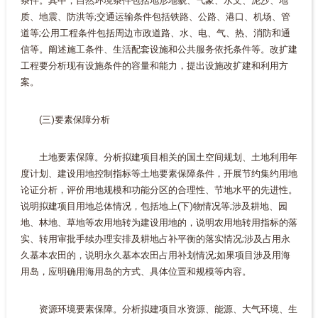
条件。其中，自然环境条件包括地形地貌、气象、水文、泥沙、地
质、地震、防洪等;交通运输条件包括铁路、公路、港口、机场、管
道等;公用工程条件包括周边市政道路、水、电、气、热、消防和通
信等。阐述施工条件、生活配套设施和公共服务依托条件等。改扩建
工程要分析现有设施条件的容量和能力，提出设施改扩建和利用方
案。
(三)要素保障分析
土地要素保障。分析拟建项目相关的国土空间规划、土地利用年
度计划、建设用地控制指标等土地要素保障条件，开展节约集约用地
论证分析，评价用地规模和功能分区的合理性、节地水平的先进性。
说明拟建项目用地总体情况，包括地上(下)物情况等;涉及耕地、园
地、林地、草地等农用地转为建设用地的，说明农用地转用指标的落
实、转用审批手续办理安排及耕地占补平衡的落实情况;涉及占用永
久基本农田的，说明永久基本农田占用补划情况;如果项目涉及用海
用岛，应明确用海用岛的方式、具体位置和规模等内容。
资源环境要素保障。分析拟建项目水资源、能源、大气环境、生