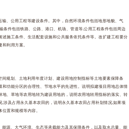
运输、公用工程等建设条件。其中，自然环境条件包括地形地貌、气
输条件包括铁路、公路、港口、机场、管道等;公用工程条件包括周边
阐述施工条件、生活配套设施和公共服务依托条件等。改扩建工程要分
建和利用方案。
空间规划、土地利用年度计划、建设用地控制指标等土地要素保障条
模和功能分区的合理性、节地水平的先进性。说明拟建项目用地总体情
、林地、草地等农用地转为建设用地的，说明农用地转用指标的落实、转
;涉及占用永久基本农田的，说明永久基本农田占用补划情况;如果项
体位置和规模等内容。
、能源、大气环境、生态等承载能力及其保障条件，以及取水总量、能