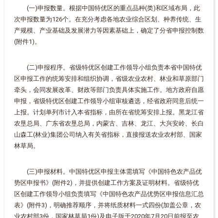
(一)申报数量。根据中国特优区的重点品种(类)和区域布局，此
次申报数量为126个。在充分考虑各地农业综合区划、种养传统、生
产规模、产业基础及发展潜力等因素基础上，确定了分省申报控制数
(附件1)。
(二)申报程序。省级特优区创建工作领导小组负责本省中国特优
区申报工作的统筹安排和组织协调，省级农业农村、林业和草原部门
牵头，会同发展改革、财政等部门负责具体实施工作。地方政府自愿
申报，省级特优区创建工作领导小组审核遴选，经省政府同意后统一
上报。计划单列市计入本省指标，由所在省统筹安排上报。黑龙江省
农垦总局、广东省农垦总局，内蒙古、吉林、龙江、大兴安岭、长白
山森工(林业)集团公司纳入有关省指标，直接报送农业农村部、国家
林草局。
(三)申报材料。中国特优区申报主体需填写《中国特色农产品优
势区申报书》(附件2)，并提供创建工作方案及证明材料。省级特优
区创建工作领导小组负责填写《中国特色农产品优势区申报信息汇总
表》(附件3)，明确推荐顺序，并将纸质材料一式四份(加盖公章，农
业农村部3份，国家林草局1份)及电子版于2020年7月20日前报至农