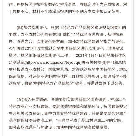
作，严格按照申报控制数确定推荐名单，在规定时间内完成报送。对
于数据不实、材料不全或滞后报送的将不纳入本次申报认定范围。
(四)加强监测评估。根据《特色农产品优势区建设规划纲要》的
要求，农业农村部会同有关部门制定了特优区管理办法，从申报程
序、管理内容、监测评估等方面，加强对特优区建设的指导与评估。
今年将对2017年度首批认定的中国特优区进行监测评估，请各省及
垦区、林区组织做好监测评估工作，于2021年1月14日前登录特优区
监测系统(http://www.iotcaas.cn/teyouqu)将有关数据(附件4)和总结
材料报送农业农村部、国家林草局。对评估达标的中国特优区，继续
保留资格。对评估不达标的特优区，红牌警示并整改，整改后仍不能
达标的，撤销“中国特色农产品优势区”称号，并通过媒体予以公告。
(五)深入开展调研。各地要切实加强特优区调查研究，推动出台
特色农业产业支持政策。要聚焦关键领域和薄弱环节，按照政策规定
整合相关涉农资金，集中力量支持特优区建设，特别是要结合好农产
品仓储保鲜冷链物流工程、“互联网+”农产品出村进城工程的实施，
加强市场流通环节的建设，加快中国特优区的高质量发展。