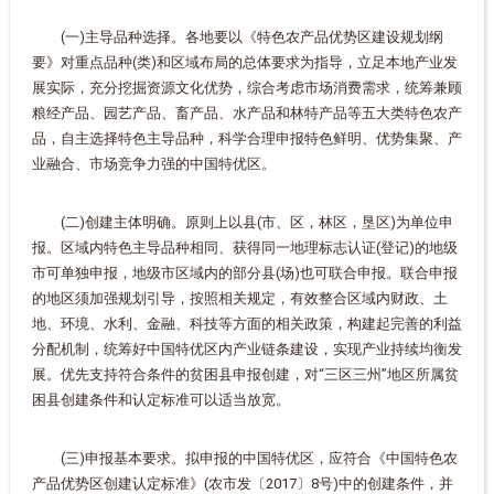
(一)主导品种选择。各地要以《特色农产品优势区建设规划纲
要》对重点品种(类)和区域布局的总体要求为指导，立足本地产业发
展实际，充分挖掘资源文化优势，综合考虑市场消费需求，统筹兼顾
粮经产品、园艺产品、畜产品、水产品和林特产品等五大类特色农产
品，自主选择特色主导品种，科学合理申报特色鲜明、优势集聚、产
业融合、市场竞争力强的中国特优区。
(二)创建主体明确。原则上以县(市、区，林区，垦区)为单位申
报。区域内特色主导品种相同、获得同一地理标志认证(登记)的地级
市可单独申报，地级市区域内的部分县(场)也可联合申报。联合申报
的地区须加强规划引导，按照相关规定，有效整合区域内财政、土
地、环境、水利、金融、科技等方面的相关政策，构建起完善的利益
分配机制，统筹好中国特优区内产业链条建设，实现产业持续均衡发
展。优先支持符合条件的贫困县申报创建，对“三区三州”地区所属贫
困县创建条件和认定标准可以适当放宽。
(三)申报基本要求。拟申报的中国特优区，应符合《中国特色农
产品优势区创建认定标准》(农市发〔2017〕8号)中的创建条件，并