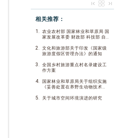
相关推荐：
1.
农业农村部 国家林业和草原局 国
家发展改革委 财政部 科技部 自
然资源部 水利部关于组织开展第
2.
四批“中国特色农产品优势区” 申
文化和旅游部关于印发《国家级
报认定工作的通知
旅游度假区管理办法》的通知
3.
全国乡村旅游重点村名录建设工
作方案
4.
国家林业和草原局关于组织实施
《妥善处置在养野生动物技术指
南》的函
5.
关于城市空间环境演进的研究