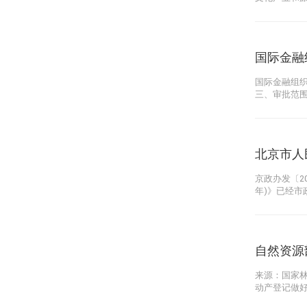
国际金融
国际金融组
三、审批范
北京市人
京政办发〔2
年)》已经市
​自然资
来源：国家林
动产登记做