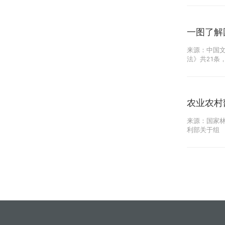
一图了解
来源：中国文
法》共21条
农业农村部
来源：国家林
利部关于组