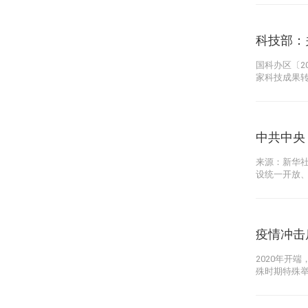
科技部：
国科办区〔2
家科技成果
中共中央
来源：新华社
设统一开放
疫情冲击
2020年开
殊时期特殊