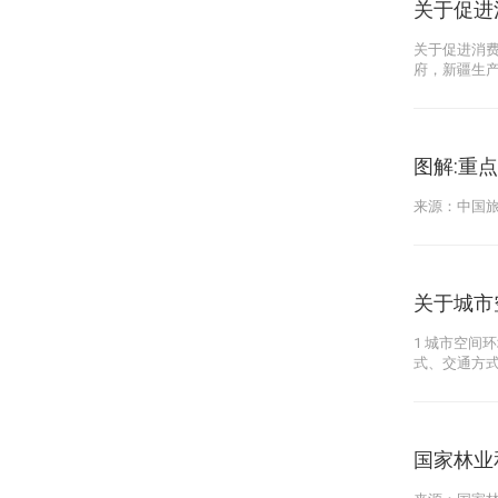
关于促进
关于促进消费
府，新疆生
图解:重
来源：中国旅游
关于城市
1 城市空间
式、交通方
国家林业